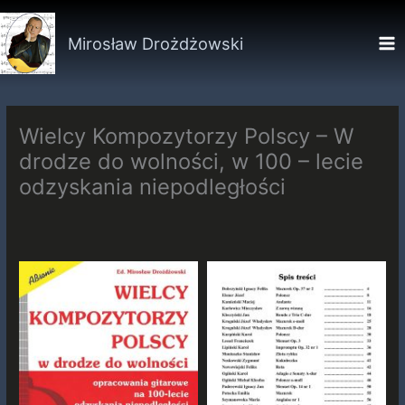
Przejdź
do
Mirosław Drożdżowski
treści
Wielcy Kompozytorzy Polscy – W
drodze do wolności, w 100 – lecie
odzyskania niepodległości