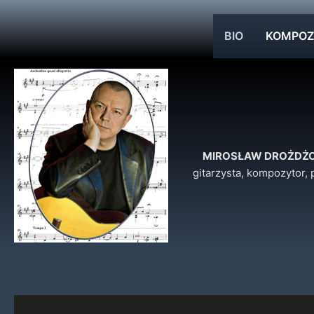
Przejdź
do
BIO
KOMPOZ
treści
MIROSŁAW DROŻDŻ
gitarzysta, kompozytor,