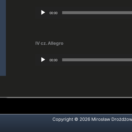
Odtwarzacz
00:00
plików
dźwiękowych
IV cz. Allegro
Odtwarzacz
00:00
plików
dźwiękowych
Copyright © 2026 Mirosław Drożdżow