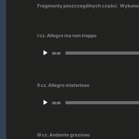
Fragmenty poszczególnych części. Wykonaw
I cz. Allegro ma non troppo
Odtwarzacz
00:00
plików
dźwiękowych
II cz. Allegro misterioso
Odtwarzacz
00:00
plików
dźwiękowych
III cz. Andante grazioso