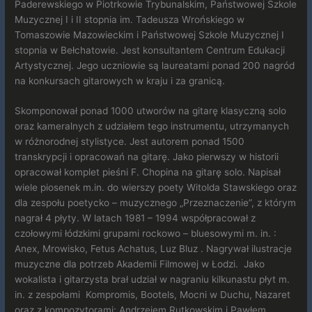
Paderewskiego w Piotrkowie Trybunalskim, Państwowej Szkole
Muzycznej I i II stopnia im. Tadeusza Wrońskiego w
Tomaszowie Mazowieckim i Państwowej Szkole Muzycznej I
stopnia w Bełchatowie. Jest konsultantem Centrum Edukacji
Artystycznej. Jego uczniowie są laureatami ponad 200 nagród
na konkursach gitarowych w kraju i za granicą.
Skomponował ponad 1000 utworów na gitarę klasyczną solo
oraz kameralnych z udziałem tego instrumentu, utrzymanych
w różnorodnej stylistyce. Jest autorem ponad 1500
transkrypcji i opracowań na gitarę. Jako pierwszy w historii
opracował komplet pieśni F. Chopina na gitarę solo. Napisał
wiele piosenek m.in. do wierszy poety Witolda Stawskiego oraz
dla zespołu poetycko – muzycznego „Przeznaczenie”, z którym
nagrał 4 płyty. W latach 1981 – 1994 współpracował z
czołowymi łódzkimi grupami rockowo – bluesowymi m. in. :
Anex, Mrowisko, Fetus Achatus, Luz Bluz . Nagrywał ilustracje
muzyczne dla potrzeb Akademii Filmowej w Łodzi. Jako
wokalista i gitarzysta brał udział w nagraniu kilkunastu płyt m.
in. z zespołami Kompromis, Bootels, Mocni w Duchu, Nazaret
oraz z kompozytorami: Andrzejem Rutkowskim i Pawłem