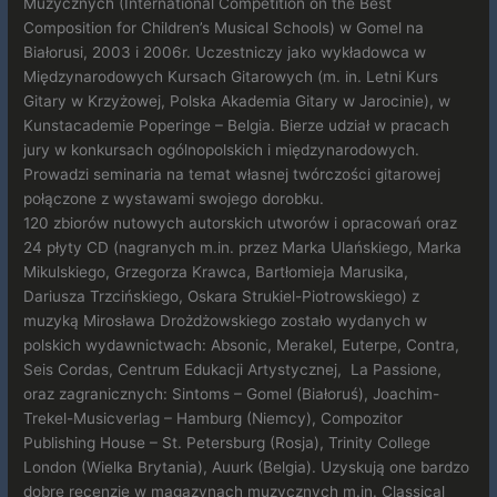
Muzycznych (International Competition on the Best
Composition for Children’s Musical Schools) w Gomel na
Białorusi, 2003 i 2006r. Uczestniczy jako wykładowca w
Międzynarodowych Kursach Gitarowych (m. in. Letni Kurs
Gitary w Krzyżowej, Polska Akademia Gitary w Jarocinie), w
Kunstacademie Poperinge – Belgia. Bierze udział w pracach
jury w konkursach ogólnopolskich i międzynarodowych.
Prowadzi seminaria na temat własnej twórczości gitarowej
połączone z wystawami swojego dorobku.
120 zbiorów nutowych autorskich utworów i opracowań oraz
24 płyty CD (nagranych m.in. przez Marka Ulańskiego, Marka
Mikulskiego, Grzegorza Krawca, Bartłomieja Marusika,
Dariusza Trzcińskiego, Oskara Strukiel-Piotrowskiego) z
muzyką Mirosława Drożdżowskiego zostało wydanych w
polskich wydawnictwach: Absonic, Merakel, Euterpe, Contra,
Seis Cordas, Centrum Edukacji Artystycznej, La Passione,
oraz zagranicznych: Sintoms – Gomel (Białoruś), Joachim-
Trekel-Musicverlag – Hamburg (Niemcy), Compozitor
Publishing House – St. Petersburg (Rosja), Trinity College
London (Wielka Brytania), Auurk (Belgia). Uzyskują one bardzo
dobre recenzje w magazynach muzycznych m.in. Classical