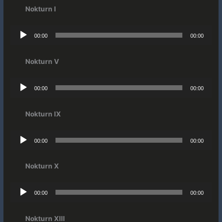
Nokturn I
Odtwarzacz
00:00
00:00
plików
dźwiękowych
Nokturn V
Odtwarzacz
00:00
00:00
plików
dźwiękowych
Nokturn IX
Odtwarzacz
00:00
00:00
plików
dźwiękowych
Nokturn X
Odtwarzacz
00:00
00:00
plików
dźwiękowych
Nokturn XIII