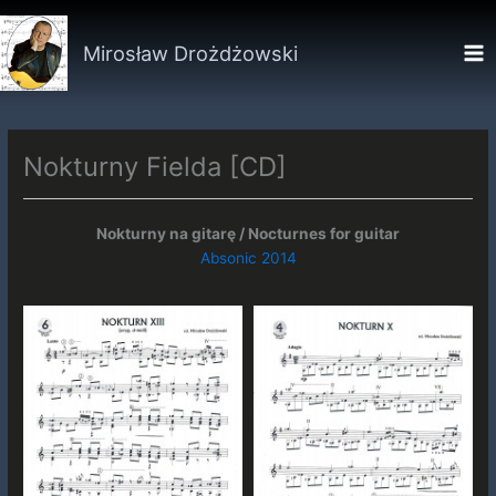
Przejdź
do
Mirosław Drożdżowski
treści
Nokturny Fielda [CD]
Nokturny na gitarę / Nocturnes for guitar
Absonic 2014