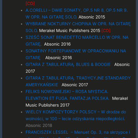
[
CD]
A.CORELLI – DWIE SONATY, OP.5 NR 8, OP.5 NR 9.
W OPR. NA GITARĘ SOLO.
Absonic 2015
WYBRANE NOKTURNY CHOPINA W OPR. NA GITARĘ
SOLO
.
Merakel Music Publishers 2015
[CD]
SZEŚĆ SONAT BENEDETTO MARCELLO W OPR. NA
GITARĘ
.
Absonic 2016
SONATINY FORTEPIANOWE W OPRACOWANIU NA
GITARĘ
Absonic 2016
GITARA Z TABULATURĄ. BLUES & BOOGIE
Absonic
2017
GITARA Z TABULATURĄ. TRADYCYJNE STANDARDY
AMERYKAŃSKIE
Absonic 2017
FELIKS NOWOWIEJSKI – ROSA MYSTICA.
ELEVATION ET FUGA. FANTAZJA POLSKA.
Merakel
Music Publishers 2017
WIELCY KOMPOZYTORZY POLSCY – W drodze do
wolności, w 100 – lecie odzyskania niepodległości
.
Absonic 2018
FRANCISZEK LESSEL – Menuet Op. 3, na skrzypce i