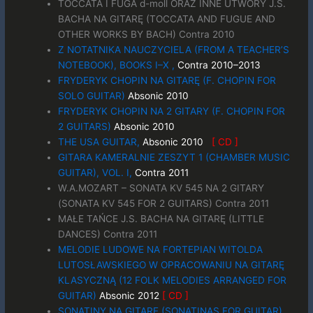
TOCCATA I FUGA d-moll ORAZ INNE UTWORY J.S.
BACHA NA GITARĘ (TOCCATA AND FUGUE AND
OTHER WORKS BY BACH) Contra 2010
Z NOTATNIKA NAUCZYCIELA (FROM A TEACHER’S
NOTEBOOK), BOOKS I–X ,
Contra
2010–2013
FRYDERYK CHOPIN NA GITARĘ (F. CHOPIN FOR
SOLO GUITAR)
Absonic 2010
FRYDERYK CHOPIN NA 2 GITARY (F. CHOPIN FOR
2 GUITARS)
Absonic 2010
THE USA GUITAR,
Absonic 2010
[ CD ]
GITARA KAMERALNIE ZESZYT 1 (CHAMBER MUSIC
GUITAR), VOL. I,
Contra 2011
W.A.MOZART – SONATA KV 545 NA 2 GITARY
(SONATA KV 545 FOR 2 GUITARS) Contra 2011
MAŁE TAŃCE J.S. BACHA NA GITARĘ (LITTLE
DANCES) Contra 2011
MELODIE LUDOWE NA FORTEPIAN WITOLDA
LUTOSŁAWSKIEGO W OPRACOWANIU NA GITARĘ
KLASYCZNĄ (12 FOLK MELODIES ARRANGED FOR
GUITAR)
Absonic 2012
[
CD ]
SONATINY NA GITARĘ (SONATINAS FOR GUITAR)