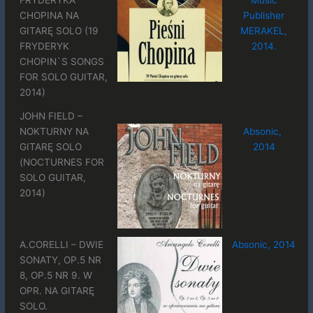
CHOPINA NA
Publisher
GITARĘ SOLO (19
MERAKEL,
FRYDERYK
2014.
CHOPIN`S SONGS
FOR SOLO GUITAR,
2014)
JOHN FIELD –
NOKTURNY NA
Absonic,
GITARĘ SOLO
2014
(NOCTURNES FOR
SOLO GUITAR,
2014)
A.CORELLI – DWIE
Absonic, 2014
SONATY, OP.5 NR
8, OP.5 NR 9. W
OPR. NA GITARĘ
SOLO.