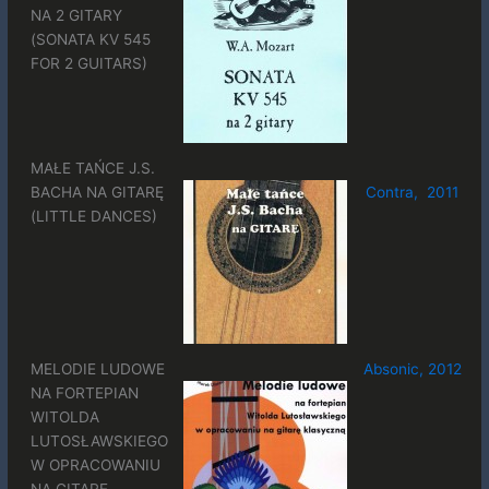
NA 2 GITARY
(SONATA KV 545
FOR 2 GUITARS)
MAŁE TAŃCE J.S.
BACHA NA GITARĘ
Contra, 2011
(LITTLE DANCES)
MELODIE LUDOWE
Absonic, 2012
NA FORTEPIAN
WITOLDA
LUTOSŁAWSKIEGO
W OPRACOWANIU
NA GITARĘ