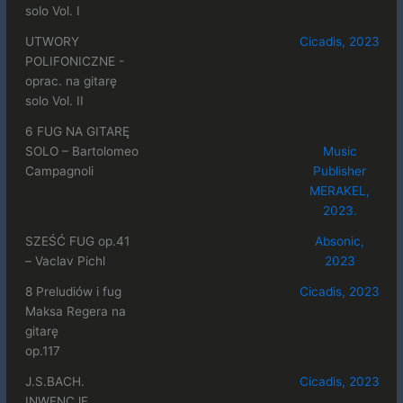
solo Vol. I
UTWORY
Cicadis, 2023
POLIFONICZNE -
oprac. na gitarę
solo Vol. II
6 FUG NA GITARĘ
SOLO – Bartolomeo
Music
Campagnoli
Publisher
MERAKEL,
2023.
SZEŚĆ FUG op.41
Absonic,
– Vaclav Pichl
2023
8 Preludiów i fug
Cicadis, 2023
Maksa Regera na
gitarę
op.117
J.S.BACH.
Cicadis, 2023
INWENCJE