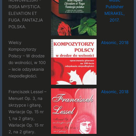
ROSA MYSTICA.
Publisher
ELEVATION ET
MERAKEL,
FUGA. FANTAZJA
2017.
POLSKA.
Wielcy
Absonic, 2018
Kompozytorzy
Polscy – W drodze
do wolności, w 100
– lecie odzyskania
niepodległości.
Franciszek Lessel –
Absonic, 2018
Menuet Op. 3, na
skrzypce i gitarę,
Wariacje Op. 15 nr
1, na 2 gitary,
Wariacje Op. 15 nr
2, na 2 gitary.