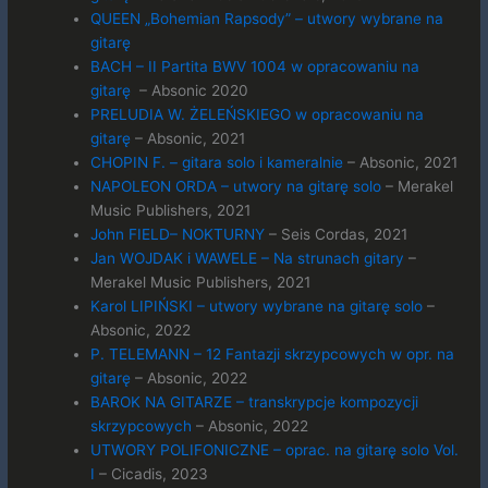
QUEEN „Bohemian Rapsody” – utwory wybrane na
gitarę
BACH – II Partita BWV 1004 w opracowaniu na
gitarę
– Absonic 2020
PRELUDIA W. ŻELEŃSKIEGO w opracowaniu na
gitarę
– Absonic, 2021
CHOPIN F. – gitara solo i kameralnie
– Absonic, 2021
NAPOLEON ORDA – utwory na gitarę solo
– Merakel
Music Publishers, 2021
John FIELD– NOKTURNY
– Seis Cordas, 2021
Jan WOJDAK i WAWELE – Na strunach gitary
–
Merakel Music Publishers, 2021
Karol LIPIŃSKI – utwory wybrane na gitarę solo
–
Absonic, 2022
P. TELEMANN – 12 Fantazji skrzypcowych w opr. na
gitarę
– Absonic, 2022
BAROK NA GITARZE – transkrypcje kompozycji
skrzypcowych
– Absonic, 2022
UTWORY POLIFONICZNE – oprac. na gitarę solo Vol.
I
– Cicadis, 2023