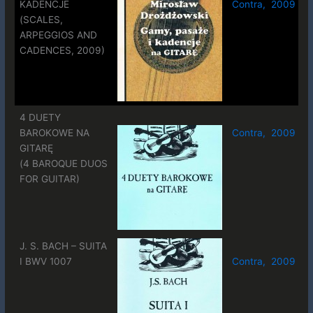
KADENCJE
Contra, 2009
(SCALES,
ARPEGGIOS AND
CADENCES, 2009)
4 DUETY
BAROKOWE NA
Contra, 2009
GITARĘ
(4 BAROQUE DUOS
FOR GUITAR)
J. S. BACH – SUITA
I BWV 1007
Contra, 2009