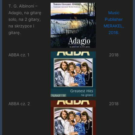
T. G. Albinoni –
Adagio, na gitarę
Music
solo, na 2 gitary,
Publisher
na skrzypce i
MERAKEL,
gitarę.
2018.
ABBA cz. 1
2018
ABBA cz. 2
2018