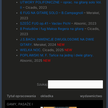
UTWORY POLIFONICZNE – oprac. na gitarę solo Vol.
II
– Cicadis, 2023
6 FUG NA GITARĘ SOLO – B.Campagnoli
– Merakel,
2023
SZEŚĆ FUG op.41 – Vaclav Pichl
– Absonic, 2023
8 Preludiów i fug Maksa Regera na gitarę
– Cicadis,
2023
J.S.BACH. INWENCJE DWUGŁOSOWE NA DWIE
GITARY
. Merakel, 2024
NEW
WIELKA NOC
. Cicadis, 2025
NEW
POPŁAWSKI M. F. Tańce na jedną i dwie gitary.
Absonic, 2025
NEW
Szukaj:
Tytuł opracowania
okładka
wydawnictwo
Tytuł opracowania
okładka
wydawnictwo
GAMY, PASAŻE I