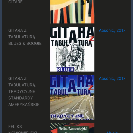
GITARĘ
GITARA Z
Absonic, 2017
TABULATURĄ.
BLUES & BOOGIE
GITARA Z
Absonic, 2017
TABULATURĄ.
TRADYCYJNE
STANDARDY
AMERYKAŃSKIE
FELIKS
NOWOWIEJSKI -
Music