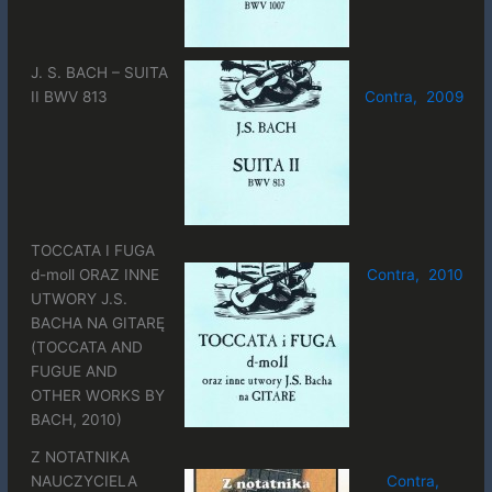
J. S. BACH – SUITA
II BWV 813
Contra, 2009
TOCCATA I FUGA
d-moll ORAZ INNE
Contra, 2010
UTWORY J.S.
BACHA NA GITARĘ
(TOCCATA AND
FUGUE AND
OTHER WORKS BY
BACH, 2010)
Z NOTATNIKA
NAUCZYCIELA
Contra,