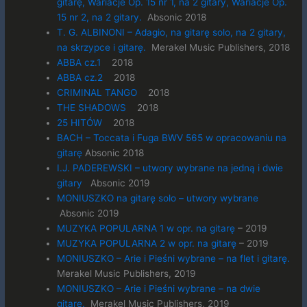
gitarę, Wariacje Op. 15 nr 1, na 2 gitary, Wariacje Op.
15 nr 2, na 2 gitary.
Absonic 2018
T. G. ALBINONI – Adagio, na gitarę solo, na 2 gitary,
na skrzypce i gitarę.
Merakel Music Publishers, 2018
ABBA cz.1
2018
ABBA cz.2
2018
CRIMINAL TANGO
2018
THE SHADOWS
2018
25 HITÓW
2018
BACH – Toccata i Fuga BWV 565 w opracowaniu na
gitarę
Absonic 2018
I.J. PADEREWSKI – utwory wybrane na jedną i dwie
gitary
Absonic 2019
MONIUSZKO na gitarę solo – utwory wybrane
Absonic 2019
MUZYKA POPULARNA 1 w opr. na gitarę
– 2019
MUZYKA POPULARNA 2 w opr. na gitarę
– 2019
MONIUSZKO – Arie i Pieśni wybrane – na flet i gitarę.
Merakel Music Publishers, 2019
MONIUSZKO – Arie i Pieśni wybrane – na dwie
gitarę.
Merakel Music Publishers, 2019