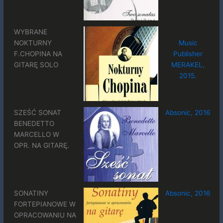
WYBRANE
NOKTURNY
Music
F.CHOPINA NA
Publisher
GITARĘ SOLO
MERAKEL,
2015.
SZEŚĆ SONAT
Absonic, 2016
BENEDETTO
MARCELLO W
OPR. NA GITARĘ.
SONATINY
Absonic, 2016
FORTEPIANOWE W
OPRACOWANIU NA