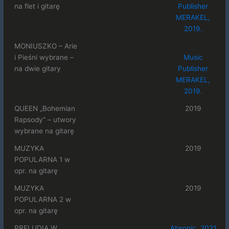
na flet i gitarę
Publisher
MERAKEL,
2019.
MONIUSZKO – Arie
i Pieśni wybrane –
Music
na dwie gitary
Publisher
MERAKEL,
2019.
QUEEN „Bohemian
2019
Rapsody” – utwory
wybrane na gitarę
MUZYKA
2019
POPULARNA 1 w
opr. na gitarę
MUZYKA
2019
POPULARNA 2 w
opr. na gitarę
PRELUDIA W.
Absonic, 2021