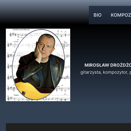
Przejdź
do
BIO
KOMPOZ
treści
MIROSŁAW DROŻDŻ
gitarzysta, kompozytor,