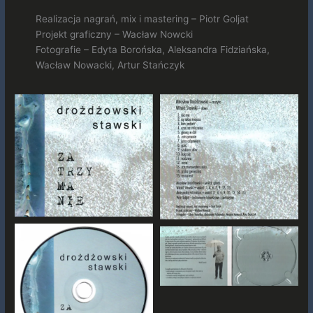
Realizacja nagrań, mix i mastering – Piotr Goljat
Projekt graficzny – Wacław Nowcki
Fotografie – Edyta Borońska, Aleksandra Fidziańska,
Wacław Nowacki, Artur Stańczyk