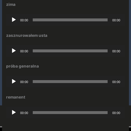
zima
Odtwarzacz
00:00
00:00
plików
dźwiękowych
zasznurowałem usta
Odtwarzacz
00:00
00:00
plików
dźwiękowych
próba generalna
Odtwarzacz
00:00
00:00
plików
dźwiękowych
remanent
Odtwarzacz
00:00
00:00
plików
dźwiękowych