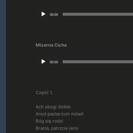
Odtwarzacz
00:00
plików
dźwiękowych
Mizerna Cicha
Odtwarzacz
00:00
plików
dźwiękowych
Część 1.
Ach ubogi żłobie
Anioł pasterzom mówił
Bóg się rodzi
Bracia, patrzcie jeno