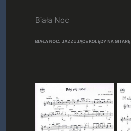
Biała Noc
BIAŁA NOC. JAZZUJĄCE KOLĘDY NA GITARĘ