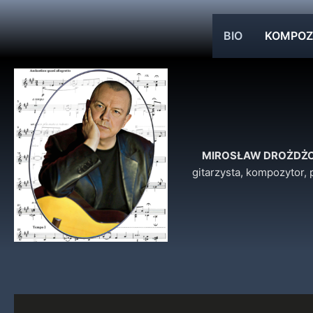
Przejdź
do
BIO
KOMPOZ
treści
MIROSŁAW DROŻDŻ
gitarzysta, kompozytor,