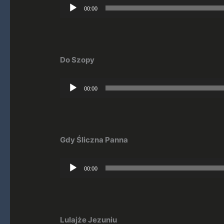
Odtwarzacz
00:00
plików
dźwiękowych
Do Szopy
Odtwarzacz
00:00
plików
dźwiękowych
Gdy Śliczna Panna
Odtwarzacz
00:00
plików
dźwiękowych
Lulajże Jezuniu