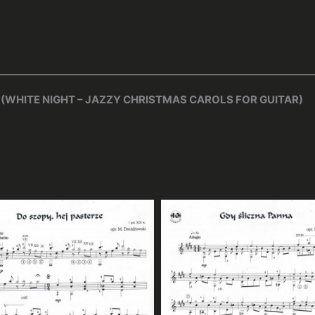
 (WHITE NIGHT – JAZZY CHRISTMAS CAROLS FOR GUITAR)